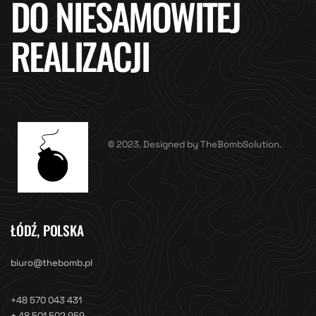
DO NIESAMOWITEJ
REALIZACJI
© 2023. Designed by TheBombSolution.
ŁÓDŹ, POLSKA
biuro@thebomb.pl
+48 570 043 431
+ 48 501 502 959