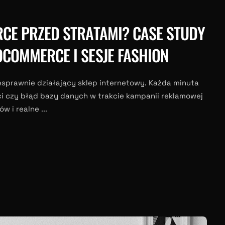
CE PRZED STRATAMI? CASE STUDY
COMMERCE I SESJE FASHION
esprawnie działający sklep internetowy. Każda minuta
ci czy błąd bazy danych w trakcie kampanii reklamowej
 i realne ...